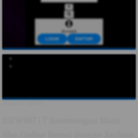
Account
LOGIN
DAFTAR
Explore Categories
Popular Products
Shop All Designs
DEWI87
DEWI87 LOGIN
DEWI87 DAFTAR
DEWI87 LINK
DEWI87 ABOUT
DEWI87 INFORMASI
DEWI87 GAME ONLINE
Design ID: 74235272
DEWI87 | 7 Keuntungan Main
Slot Online Resmi dengan Jackpot