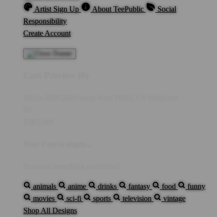
Artist Sign Up
About TeePublic
Social
Responsibility
Create Account
Cart Preview (0)
You're
IDR5,000
Away from
FREE US Shipping!
$0
IDR5,000
Your Cart is empty...
Discover something you'll love!
animals
anime
drinks
fantasy
food
funny
movies
sci-fi
sports
television
vintage
Shop All Designs