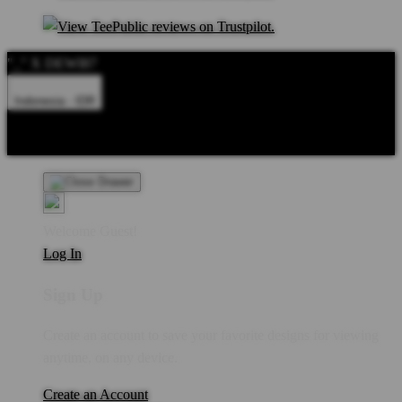
"_" X DEWI87
Indonesia - IDR
Product Safety
Intellectual Property Policy
CA: Do Not Sell My
Personal Information
Privacy Policy
Terms
Welcome Guest!
Log In
Sign Up
Create an account to save your favorite designs for viewing
anytime, on any device.
Create an Account