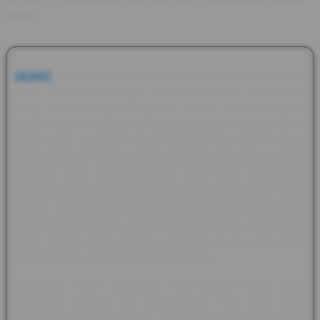
Harian
DEWI87
Bermain di platform yang memiliki lisensi operasional
resmi adalah perlindungan mutlak yang harus dimiliki oleh
setiap penikmat hiburan digital di internet. Selain menjamin
bahwa semua permainan berjalan dengan jujur tanpa intervensi
pihak ketiga, legalitas ini juga membuka pintu bagi berbagai
fasilitas premium yang tidak akan pernah kamu temukan di situs
amatiran. Salah satu keunggulan utama yang paling dicari
adalah ketersediaan pot jackpot harian yang wajib keluar setiap
harinya, memberikan target yang jelas bagi para pemain untuk
dikejar. Dengan standar operasional internasional, keadilan bagi
setiap individu yang menaruh modalnya di sini benar-benar
dijaga dengan sangat ketat dan profesional.
Mengakses menu permainan lewat aplikasi yang sudah
teroptimasi dengan baik memunculkan rasa aman yang
mendalam karena setiap data pribadi dan transaksi keuangan