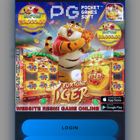
5) Apakah data pribadi saya aman dari
kebocoran?
Kami menggunakan sistem enkripsi SSL tingkat tinggi
yang memastikan seluruh data sensitif milik pemain
tidak akan pernah bocor ke pihak luar.
Catatan: Pastikan mengikuti aturan dan batasan usia yang berlaku di
wilayah Anda, serta bermain secara bertanggung jawab.
Testimoni Sobat DEWI87
Manado
?????
Sangat terasa bedanya main di situs resmi, semua
terasa rapi dan profesional, bonus harian yang
dijanjikan juga selalu masuk tepat waktu tanpa
LOGIN
meleset.
05 Feb 2026
Verified Member