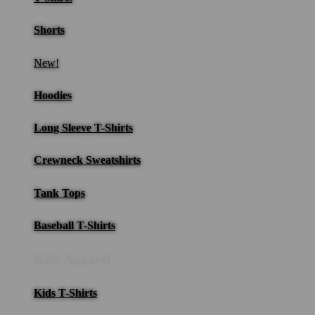
Shorts
New!
Hoodies
Long Sleeve T-Shirts
Crewneck Sweatshirts
Tank Tops
Baseball T-Shirts
Kids Apparel
Kids T-Shirts