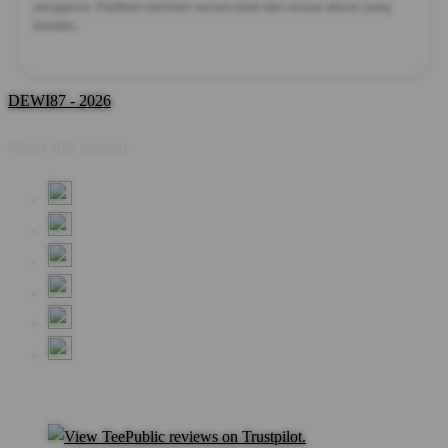
pengguna. Pastikan bermain secara bijak dan sesuai aturan yang
berlaku.
DEWI87 - 2026
Share this design: