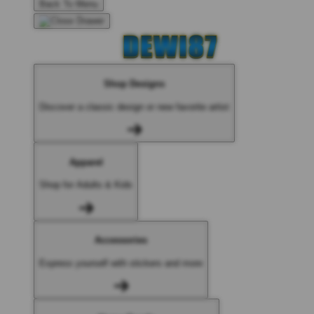
Back To Menu
Shop Designs
Discover a classic design or new favorite artist
Apparel
Shop for Adults & Kids
Accessories
Express yourself with stickers and more