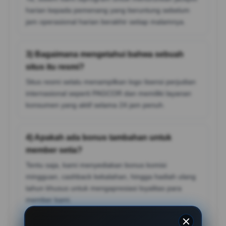
harian kepada pemenang yang beruntung sebelum
jam operasional harian berakhir setiap malamnya.
3) Bagaimana mengetahui bahwa sebuah
situs itu resmi?
Situs resmi selalu menampilkan logo lisensi perjudian
internasional seperti PAGCOR dan memiliki layanan
konsumen yang aktif selama 24 jam penuh.
4) Apakah ada bonus tambahan untuk
member setia?
Tentu saja, kami menyediakan bonus komisi
mingguan, cashback kekalahan, hingga hadiah ulang
tahun khusus untuk mengapresiasi loyalitas para
member kami.