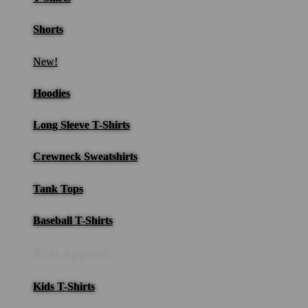
Shorts
New!
Hoodies
Long Sleeve T-Shirts
Crewneck Sweatshirts
Tank Tops
Baseball T-Shirts
Kids Apparel
Kids T-Shirts