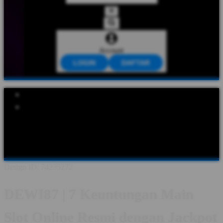
Account
LOGIN
DAFTAR
Explore Categories
Popular Products
Shop All Designs
DEWI87
DEWI87 LOGIN
DEWI87 DAFTAR
DEWI87 LINK
DEWI87 ABOUT
DEWI87 INFORMASI
DEWI87 GAME ONLINE
Design ID: 74235272
DEWI87 | 7 Keuntungan Main
Slot Online Resmi dengan Jackpot