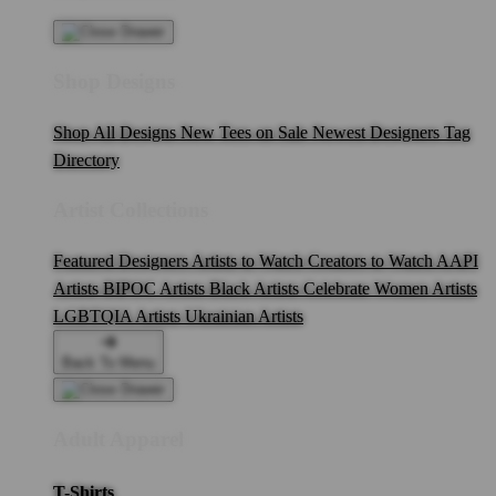
Shop Designs
Shop All Designs
New Tees on Sale
Newest Designers
Tag
Directory
Artist Collections
Featured Designers
Artists to Watch
Creators to Watch
AAPI
Artists
BIPOC Artists
Black Artists
Celebrate Women Artists
LGBTQIA Artists
Ukrainian Artists
Back To Menu
Adult Apparel
T-Shirts