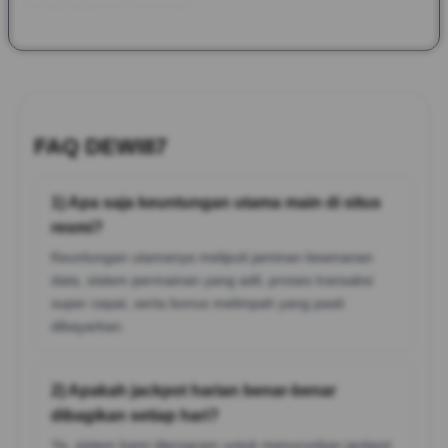
menjadi jauh lebih berkelas
FAQ DEWI87
1) Apa saja keuntungan utama main di situs
resmi?
Keuntungan utamanya meliputi jaminan keamanan
data, sistem permainan yang adil, proses transaksi
super cepat, serta bonus melimpah yang pasti
dibayarkan.
2) Apakah jackpot harian benar-benar
dibagikan setiap hari?
Ya, sistem kami diprogram untuk menurunkan jackpot