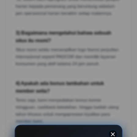
harian kepada pemenang yang beruntung sebelum
jam operasional harian berakhir setiap malamnya.
3) Bagaimana mengetahui bahwa sebuah
situs itu resmi?
Situs resmi selalu menampilkan logo lisensi perjudian
internasional seperti PAGCOR dan memiliki layanan
konsumen yang aktif selama 24 jam penuh.
4) Apakah ada bonus tambahan untuk
member setia?
Tentu saja, kami menyediakan bonus komisi
mingguan, cashback kekalahan, hingga hadiah ulang
tahun khusus untuk mengapresiasi loyalitas para
member kami.