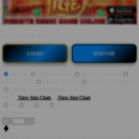
BY:
DEWI87 X SEO "_"
LOGIN
DAFTAR
Style
DEWI87
DEWI87 LOGIN
DEWI87 DAFTAR
DEWI87 LINK
DEWI87 ABOUT
DEWI87 INFORMASI
DEWI87 GAME ONLINE
Size
View Size Chart
View Size Chart
2D
3D
4D
5D
Quantity
-
+
DEWI87 | 7 Keuntungan Main Slot Online Resmi dengan Jackpot