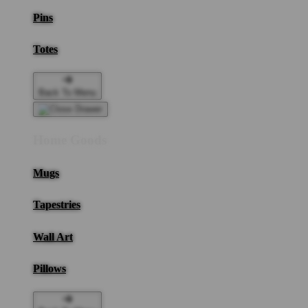
Pins
Totes
Back To Menu
Home Goods
Mugs
Tapestries
Wall Art
Pillows