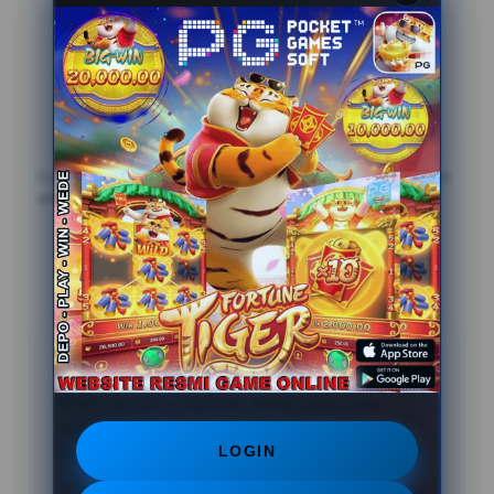
5) Apakah data pribadi saya aman dari
kebocoran?
Kami menggunakan sistem enkripsi SSL tingkat tinggi
yang memastikan seluruh data sensitif milik pemain
tidak akan pernah bocor ke pihak luar.
Catatan: Pastikan mengikuti aturan dan batasan usia yang berlaku di
wilayah Anda, serta bermain secara bertanggung jawab.
Testimoni Sobat DEWI87
Manado
?????
Sangat terasa bedanya main di situs resmi, semua
terasa rapi dan profesional, bonus harian yang
dijanjikan juga selalu masuk tepat waktu tanpa
LOGIN
meleset.
05 Feb 2026
Verified Member