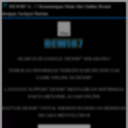
DEWI87
&
| 7 Keuntungan Main Slot Online Resmi
dengan Jackpot Harian
Shop
SEARCH DI GOOGLE 'DEWI87' SEKARANG!
TEMUKAN INFORMASI TERKINI HARI INI SEPUTAR
GAME ONLINE DI DEWI87
LAYANAN SUPPORT DEWI87 MENYAJIKAN INFORMASI
FAKTA MENARIK 24 JAM ONLINE
DAFTAR DEWI87 UNTUK NIKMATI KESERUAN BERMAIN
SECARA MENYELURUH