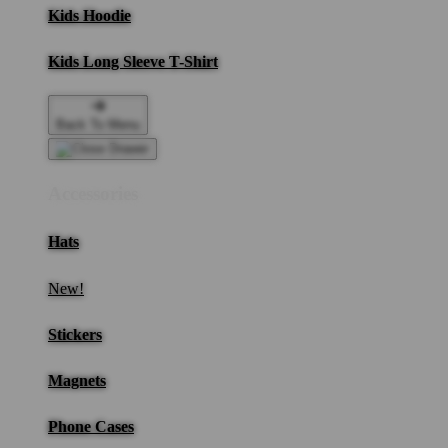
Kids Hoodie
Kids Long Sleeve T-Shirt
Back To Menu
Accessories
Hats
New!
Stickers
Magnets
Phone Cases