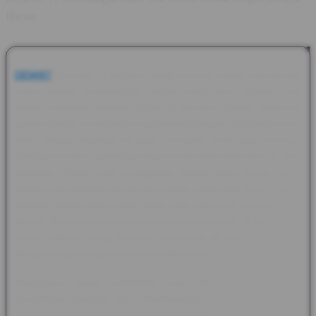
Harian
DEWI87
Bermain di platform yang memiliki lisensi operasional
resmi adalah perlindungan mutlak yang harus dimiliki oleh
setiap penikmat hiburan digital di internet. Selain menjamin
bahwa semua permainan berjalan dengan jujur tanpa intervensi
pihak ketiga, legalitas ini juga membuka pintu bagi berbagai
fasilitas premium yang tidak akan pernah kamu temukan di situs
amatiran. Salah satu keunggulan utama yang paling dicari
adalah ketersediaan pot jackpot harian yang wajib keluar setiap
harinya, memberikan target yang jelas bagi para pemain untuk
dikejar. Dengan standar operasional internasional, keadilan bagi
setiap individu yang menaruh modalnya di sini benar-benar
dijaga dengan sangat ketat dan profesional.
Mengakses menu permainan lewat aplikasi yang sudah
teroptimasi dengan baik memunculkan rasa aman yang
mendalam karena setiap data pribadi dan transaksi keuangan