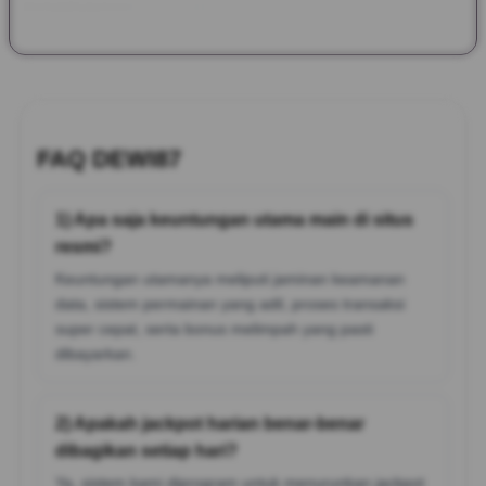
menjadi jauh lebih berkelas
FAQ DEWI87
1) Apa saja keuntungan utama main di situs
resmi?
Keuntungan utamanya meliputi jaminan keamanan
data, sistem permainan yang adil, proses transaksi
super cepat, serta bonus melimpah yang pasti
dibayarkan.
2) Apakah jackpot harian benar-benar
dibagikan setiap hari?
Ya, sistem kami diprogram untuk menurunkan jackpot