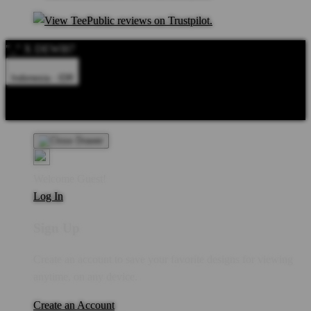
"_" X DEWI87
Indonesia - IDR
Product Safety
Intellectual Property Policy
CA: Do Not Sell My
Personal Information
Privacy Policy
Terms
Welcome Guest!
Log In
Sign Up
Create an account to save your favorite designs for viewing
anytime, on any device.
Create an Account