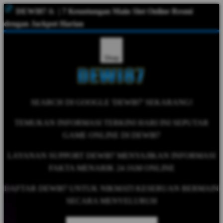
DEWI87
&
| 7 Keuntungan Main Slot Online Resmi
dengan Jackpot Harian
Shop
SEARCH DI GOOGLE 'DEWI87' SEKARANG!
TEMUKAN INFORMASI TERKINI HARI INI SEPUTAR
GAME ONLINE DI DEWI87
LAYANAN SUPPORT DEWI87 MENYAJIKAN INFORMASI
FAKTA MENARIK 24 JAM ONLINE
DAFTAR DEWI87 UNTUK NIKMATI KESERUAN BERMAIN
SECARA MENYELURUH