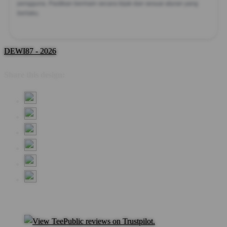
pengguna. Pastikan bermain secara bijak dan sesuai aturan yang
berlaku.
DEWI87 - 2026
Share this design: