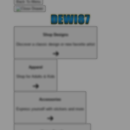
Back To Menu
Shop Designs
Discover a classic design or new favorite artist
Apparel
Shop for Adults & Kids
Accessories
Express yourself with stickers and more