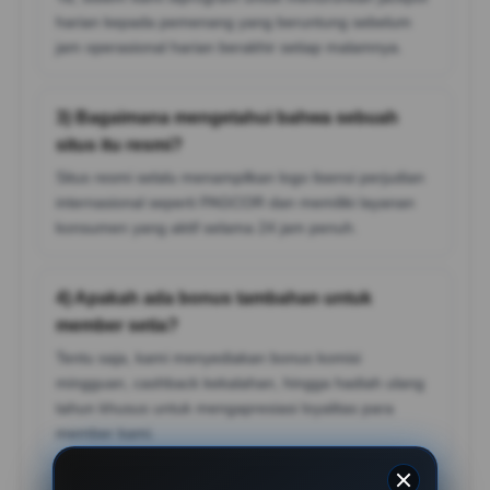
harian kepada pemenang yang beruntung sebelum
jam operasional harian berakhir setiap malamnya.
3) Bagaimana mengetahui bahwa sebuah
situs itu resmi?
Situs resmi selalu menampilkan logo lisensi perjudian
internasional seperti PAGCOR dan memiliki layanan
konsumen yang aktif selama 24 jam penuh.
4) Apakah ada bonus tambahan untuk
member setia?
Tentu saja, kami menyediakan bonus komisi
mingguan, cashback kekalahan, hingga hadiah ulang
tahun khusus untuk mengapresiasi loyalitas para
member kami.