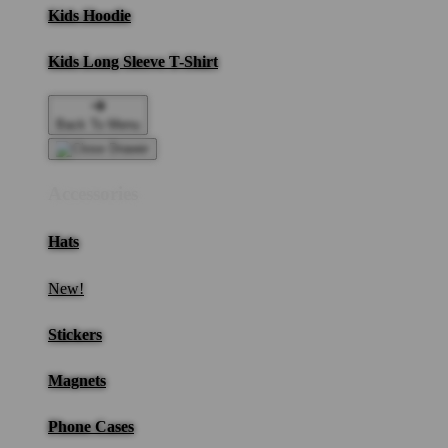
Kids Hoodie
Kids Long Sleeve T-Shirt
Back To Menu
Accessories
Hats
New!
Stickers
Magnets
Phone Cases