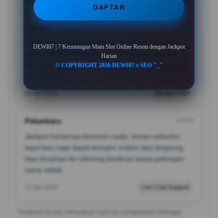
DAFTAR
Padang
?????
Keamanan transaksi adalah nomor satu bagi saya,
DEWI87 | 7 Keuntungan Main Slot Online Resmi dengan Jackpot
dan situs ini membuktikan bahwa mereka sangat
Harian
serius menjaga privasi serta kenyamanan seluruh
© COPYRIGHT 2026 DEWI87 x SEO "_"
membernya.
28 Jan 2026
Member Aktif
Pekanbaru
?????
Jackpot hariannya beneran nyata, teman sekantor
saya baru saja dapat kemarin malam dan langsung
bisa dicairkan ke rekening banknya tanpa potongan
sama sekali.
12 Jan 2026
Live Chat Support
*Testimoni di atas merupakan hasil dari pengalaman berbagai