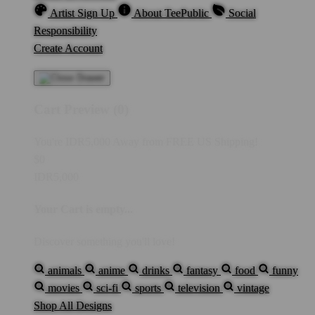
Artist Sign Up
About TeePublic
Social
Responsibility
Create Account
Cart Preview (0)
You're
IDR5,000
Away from
FREE US Shipping!
$0
IDR5,000
Your Cart is empty...
Discover something you'll love!
animals
anime
drinks
fantasy
food
funny
movies
sci-fi
sports
television
vintage
Shop All Designs