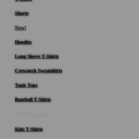
Shorts
New!
Hoodies
Long Sleeve T-Shirts
Crewneck Sweatshirts
Tank Tops
Baseball T-Shirts
Kids Apparel
Kids T-Shirts