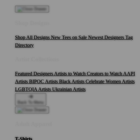
Shop Designs
Shop All Designs
New Tees on Sale
Newest Designers
Tag
Directory
Artist Collections
Featured Designers
Artists to Watch
Creators to Watch
AAPI
Artists
BIPOC Artists
Black Artists
Celebrate Women Artists
LGBTQIA Artists
Ukrainian Artists
Back To Menu
Adult Apparel
T-Shirts